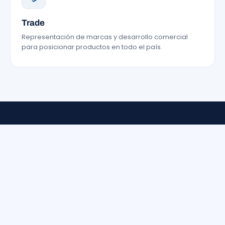
QUÉ HACEMOS
Expertos en comercio exter
Un mismo equipo resuelve cada eslabón de 
operación: del sourcing internacional a la distri