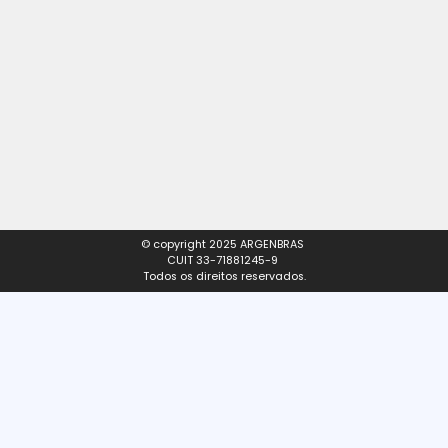
Fale com um representante
contacto@argenbras.com
Comercialize nossos produtos
ventas@argenbras.com
Importar / Exportar
comex@argenbras.com
Envie CV
rrhh@argenbras.com